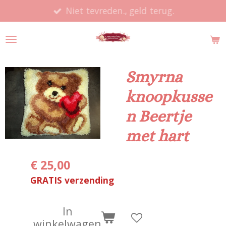
Niet tevreden., geld terug.
Ga
direct
naar
de
hoofdinhoud
Smyrna
knoopkusse
n Beertje
met hart
€ 25,00
GRATIS verzending
In
winkelwagen