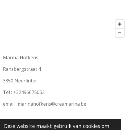
Marina Hofkens
Ransbergstraat 4
3350 Neerlinter
Tel : +32496675053
èmail :
marinahofkens@creamarina.be
Deze website maakt gebruik van cookies om
BTW 0506.728.790