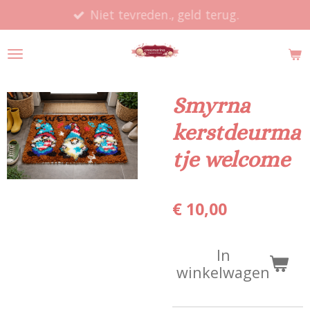
Niet tevreden., geld terug.
Ga
direct
naar
de
hoofdinhoud
Smyrna
kerstdeurma
tje welcome
€ 10,00
In
winkelwagen