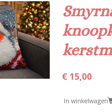
Smyrn
knoop
kerst
€ 15,00
In winkelwagen