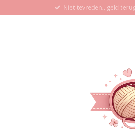
Niet tevreden., geld terug
Ga
direct
naar
de
hoofdinhoud