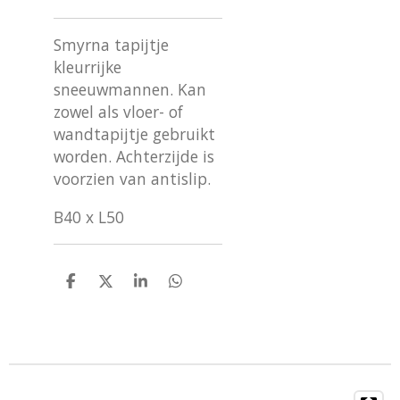
Smyrna tapijtje
kleurrijke
sneeuwmannen. Kan
zowel als vloer- of
wandtapijtje gebruikt
worden. Achterzijde is
voorzien van antislip.
B40 x L50
D
D
S
D
e
e
h
e
l
e
a
l
e
l
r
e
n
e
n