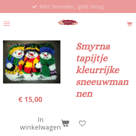
Niet tevreden., geld terug.
Ga
direct
naar
de
hoofdinhoud
Smyrna
tapijtje
kleurrijke
sneeuwman
nen
€ 15,00
In
winkelwagen