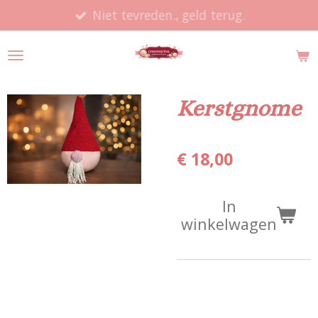
Niet tevreden., geld terug.
Ga
direct
naar
de
hoofdinhoud
Kerstgnome
€ 18,00
In
winkelwagen