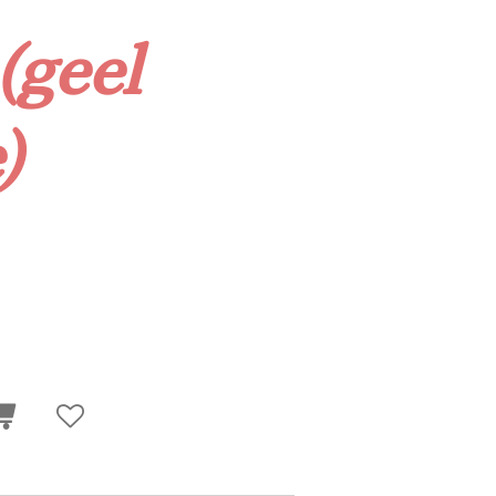
(geel
)