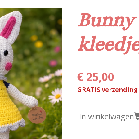
Bunny 
kleedje
€ 25,00
GRATIS verzending
In winkelwagen