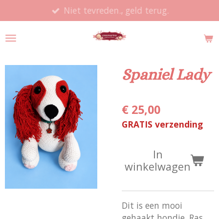
Niet tevreden., geld terug.
Ga
direct
naar
de
hoofdinhoud
Spaniel Lady
€ 25,00
GRATIS verzending
In
winkelwagen
Dit is een mooi
gehaakt hondje. Ras